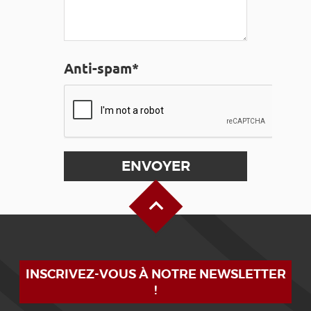
Anti-spam*
Haut de page
INSCRIVEZ-VOUS À NOTRE NEWSLETTER
!