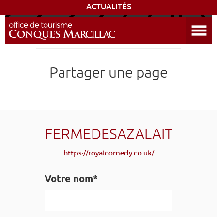
ACTUALITÉS
Ouvrir le menu
ENVIE
DE...
DÉCOUVRIR LA DESTINATION
Partager une page
CONQUES
EXPÉRIENCES
FERMEDESAZALAIT
SÉJOURNER
https://royalcomedy.co.uk/
AGENDA
Votre nom*
VENIR