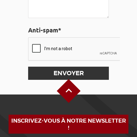
Anti-spam*
Haut de page
INSCRIVEZ-VOUS À NOTRE NEWSLETTER
!