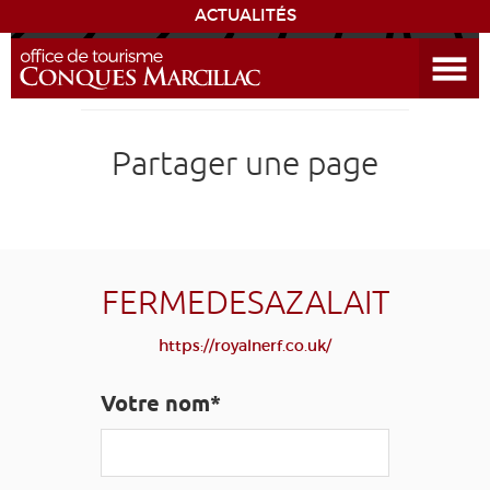
ACTUALITÉS
Ouvrir le menu
ENVIE
DE...
DÉCOUVRIR LA DESTINATION
Partager une page
CONQUES
EXPÉRIENCES
FERMEDESAZALAIT
SÉJOURNER
https://royalnerf.co.uk/
AGENDA
Votre nom*
VENIR