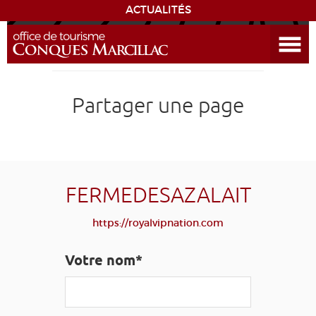
ACTUALITÉS
Ouvrir le menu
ENVIE
DE...
DÉCOUVRIR LA DESTINATION
Partager une page
CONQUES
EXPÉRIENCES
FERMEDESAZALAIT
SÉJOURNER
https://royalvipnation.com
AGENDA
Votre nom*
VENIR