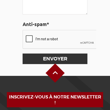
Anti-spam*
Haut de page
INSCRIVEZ-VOUS À NOTRE NEWSLETTER
!