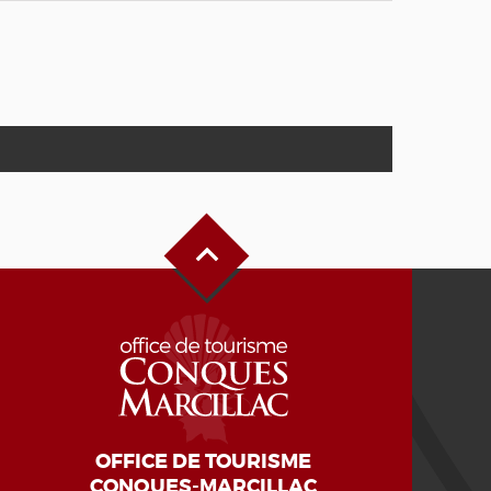
Haut de page
OFFICE DE TOURISME
CONQUES-MARCILLAC