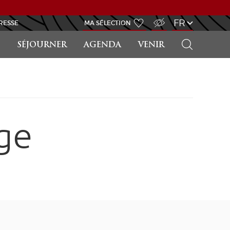
ACCÈS MALVOYANT
FR
RESSE
MA SÉLECTION
RECHERCHER
SÉJOURNER
AGENDA
VENIR
ge