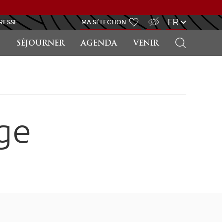
ACCÈS MALVOYANT
FR
RESSE
MA SÉLECTION
RECHERCHER
SÉJOURNER
AGENDA
VENIR
ge