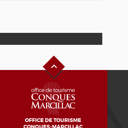
Haut de page
OFFICE DE TOURISME
CONQUES-MARCILLAC