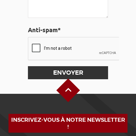
Anti-spam*
Haut de page
INSCRIVEZ-VOUS À NOTRE NEWSLETTER
!