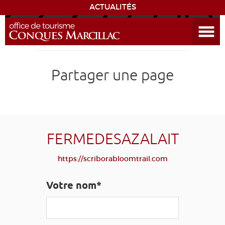
ACTUALITÉS
Ouvrir le menu
ENVIE
DE...
DÉCOUVRIR LA DESTINATION
Partager une page
CONQUES
EXPÉRIENCES
FERMEDESAZALAIT
SÉJOURNER
https://scriborabloomtrail.com
AGENDA
Votre nom*
VENIR