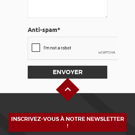
Anti-spam*
Haut de page
INSCRIVEZ-VOUS À NOTRE NEWSLETTER
!