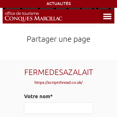
ACTUALITÉS
Ouvrir le menu
ENVIE
DE...
DÉCOUVRIR LA DESTINATION
Partager une page
CONQUES
EXPÉRIENCES
FERMEDESAZALAIT
SÉJOURNER
https://scriptthread.co.uk/
AGENDA
Votre nom*
VENIR