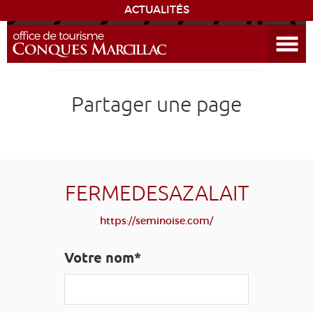
ACTUALITÉS
Ouvrir le menu
ENVIE
DE...
DÉCOUVRIR LA DESTINATION
Partager une page
CONQUES
EXPÉRIENCES
FERMEDESAZALAIT
SÉJOURNER
https://seminoise.com/
AGENDA
Votre nom*
VENIR