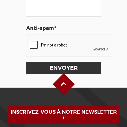
Anti-spam*
Haut de page
INSCRIVEZ-VOUS À NOTRE NEWSLETTER
!