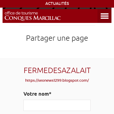
ACTUALITÉS
Ouvrir le menu
ENVIE
DE...
DÉCOUVRIR LA DESTINATION
Partager une page
CONQUES
EXPÉRIENCES
FERMEDESAZALAIT
SÉJOURNER
https://seonews1299.blogspot.com/
AGENDA
Votre nom*
VENIR