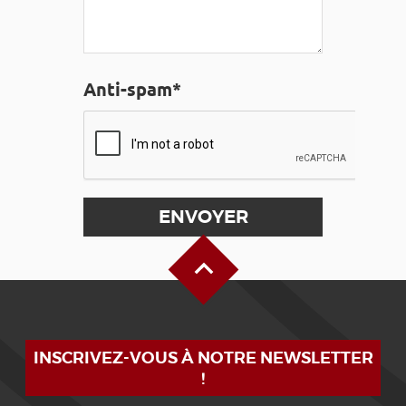
Anti-spam*
Haut de page
INSCRIVEZ-VOUS À NOTRE NEWSLETTER
!