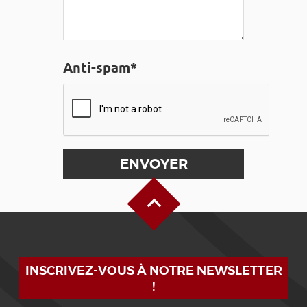
Anti-spam*
Haut de page
INSCRIVEZ-VOUS À NOTRE NEWSLETTER
!