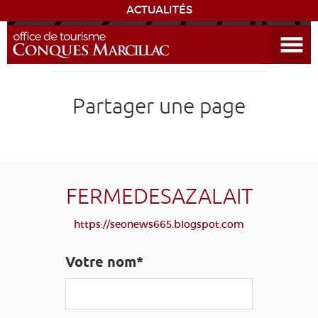
ACTUALITÉS
Ouvrir le menu
ENVIE
DE...
DÉCOUVRIR LA DESTINATION
Partager une page
CONQUES
EXPÉRIENCES
FERMEDESAZALAIT
SÉJOURNER
https://seonews665.blogspot.com
AGENDA
Votre nom*
VENIR