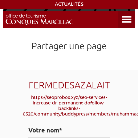
ACTUALITÉS
Ouvrir le menu
ENVIE
DE...
DÉCOUVRIR LA DESTINATION
Partager une page
CONQUES
EXPÉRIENCES
FERMEDESAZALAIT
SÉJOURNER
https://seoprobox.xyz/seo-services-
increase-dr-permanent-dofollow-
backlinks-
AGENDA
6520/community/buddypress/members/muhammadsh
VENIR
Votre nom*