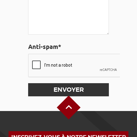
Anti-spam*
Haut de page