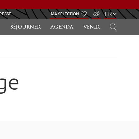
ACCÈS MALVOYANT
FR
RESSE
MA SÉLECTION
RECHERCHER
SÉJOURNER
AGENDA
VENIR
ge