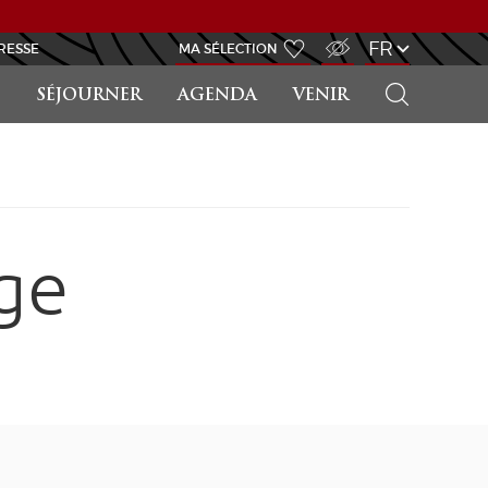
ACCÈS MALVOYANT
FR
RESSE
MA SÉLECTION
RECHERCHER
SÉJOURNER
AGENDA
VENIR
ge