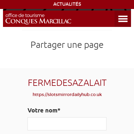
ACTUALITÉS
Ouvrir le menu
ENVIE
DE...
DÉCOUVRIR LA DESTINATION
Partager une page
CONQUES
EXPÉRIENCES
FERMEDESAZALAIT
SÉJOURNER
https://slotsmirrordailyhub.co.uk
AGENDA
Votre nom*
VENIR