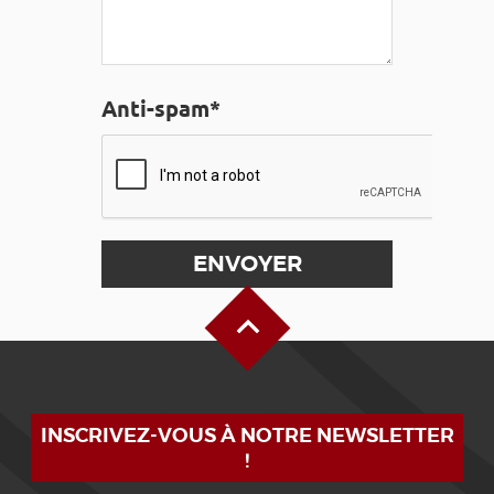
Anti-spam*
Haut de page
INSCRIVEZ-VOUS À NOTRE NEWSLETTER
!