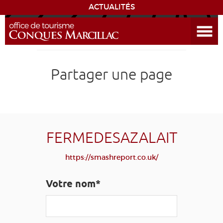
ACTUALITÉS
Ouvrir le menu
ENVIE
DE...
DÉCOUVRIR LA DESTINATION
Partager une page
CONQUES
EXPÉRIENCES
FERMEDESAZALAIT
SÉJOURNER
https://smashreport.co.uk/
AGENDA
Votre nom*
VENIR