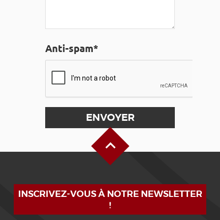
Anti-spam*
Haut de page
INSCRIVEZ-VOUS À NOTRE NEWSLETTER
!