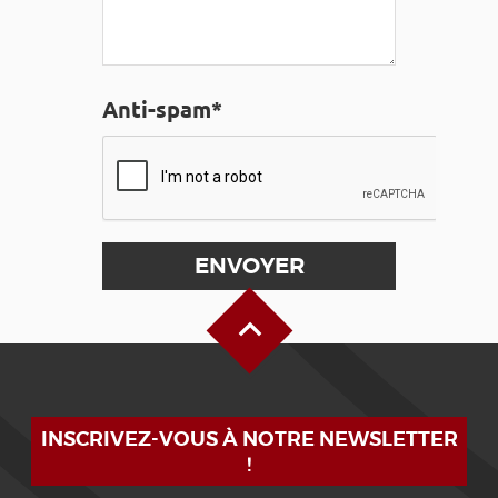
Anti-spam*
Haut de page
INSCRIVEZ-VOUS À NOTRE NEWSLETTER
!