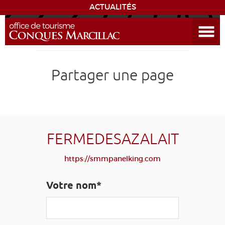
ACTUALITÉS
Ouvrir le menu
ENVIE
DE...
DÉCOUVRIR LA DESTINATION
Partager une page
CONQUES
EXPÉRIENCES
FERMEDESAZALAIT
SÉJOURNER
https://smmpanelking.com
AGENDA
Votre nom*
VENIR