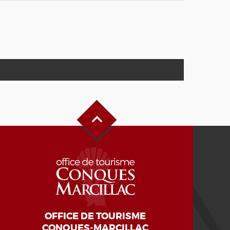
Haut de page
OFFICE DE TOURISME
CONQUES-MARCILLAC