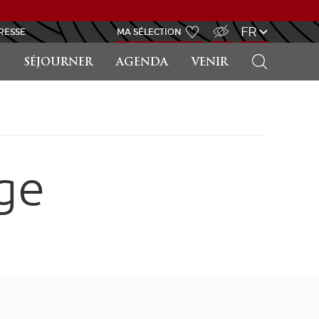
ACCÈS MALVOYANT
FR
RESSE
MA SÉLECTION
RECHERCHER
SÉJOURNER
AGENDA
VENIR
ge