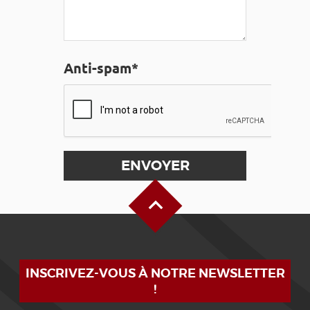
Anti-spam*
Haut de page
INSCRIVEZ-VOUS À NOTRE NEWSLETTER
!