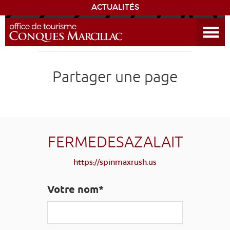
ACTUALITÉS
Ouvrir le menu
ENVIE
DE...
DÉCOUVRIR LA DESTINATION
Partager une page
CONQUES
EXPÉRIENCES
FERMEDESAZALAIT
SÉJOURNER
https://spinmaxrush.us
AGENDA
Votre nom*
VENIR