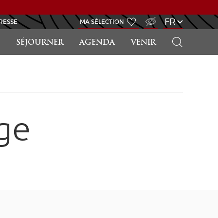
ACCÈS MALVOYANT
FR
RESSE
MA SÉLECTION
RECHERCHER
SÉJOURNER
AGENDA
VENIR
ge