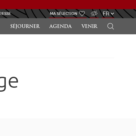
ACCÈS MALVOYANT
FR
RESSE
MA SÉLECTION
RECHERCHER
SÉJOURNER
AGENDA
VENIR
ge