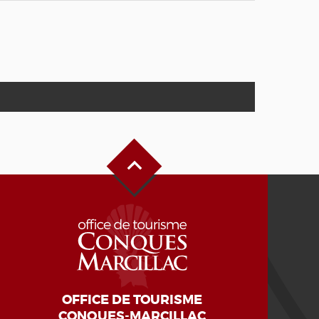
Haut de page
OFFICE DE TOURISME
CONQUES-MARCILLAC