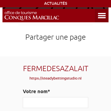
ACTUALITÉS
Ouvrir le menu
ENVIE
DE...
DÉCOUVRIR LA DESTINATION
Partager une page
CONQUES
EXPÉRIENCES
FERMEDESAZALAIT
SÉJOURNER
https://steadybettingstudio.nl
AGENDA
Votre nom*
VENIR