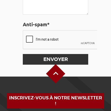
Anti-spam*
Haut de page
INSCRIVEZ-VOUS À NOTRE NEWSLETTER
!