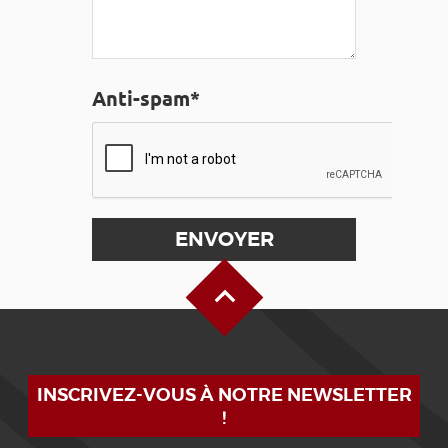
Anti-spam*
Haut de page
INSCRIVEZ-VOUS À NOTRE NEWSLETTER
!