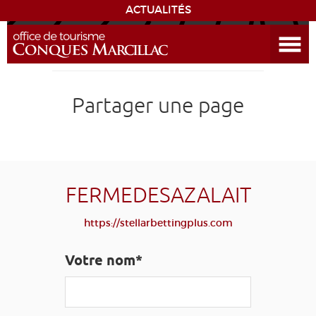
ACTUALITÉS
Ouvrir le menu
ENVIE
DE...
DÉCOUVRIR LA DESTINATION
Partager une page
CONQUES
EXPÉRIENCES
FERMEDESAZALAIT
SÉJOURNER
https://stellarbettingplus.com
AGENDA
Votre nom*
VENIR