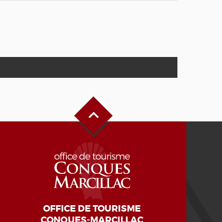
Haut de page
OFFICE DE TOURISME
CONQUES-MARCILLAC