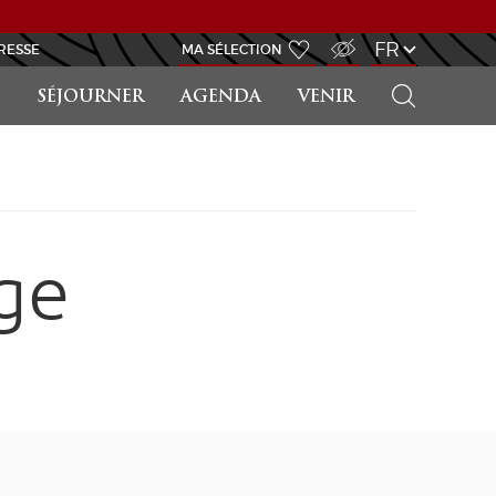
ACCÈS MALVOYANT
FR
RESSE
MA SÉLECTION
RECHERCHER
SÉJOURNER
AGENDA
VENIR
ge