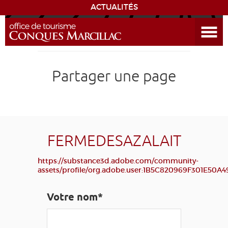
ACTUALITÉS
Ouvrir le menu
ENVIE
DE...
DÉCOUVRIR LA DESTINATION
Partager une page
CONQUES
EXPÉRIENCES
FERMEDESAZALAIT
SÉJOURNER
https://substance3d.adobe.com/community-
assets/profile/org.adobe.user:1B5C820969F301E50
AGENDA
Votre nom*
VENIR