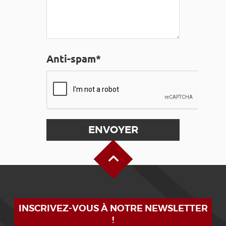
Anti-spam*
Haut de page
INSCRIVEZ-VOUS À NOTRE NEWSLETTER
!