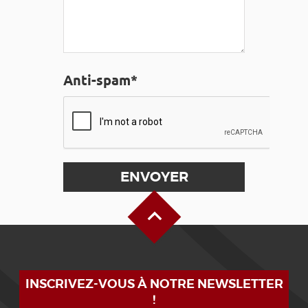
Anti-spam*
Haut de page
INSCRIVEZ-VOUS À NOTRE NEWSLETTER
!