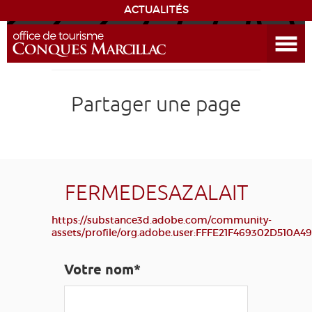
ACTUALITÉS
Ouvrir le menu
ENVIE
DE...
DÉCOUVRIR LA DESTINATION
Partager une page
CONQUES
EXPÉRIENCES
FERMEDESAZALAIT
SÉJOURNER
https://substance3d.adobe.com/community-
assets/profile/org.adobe.user:FFFE21F469302D510
AGENDA
Votre nom*
VENIR