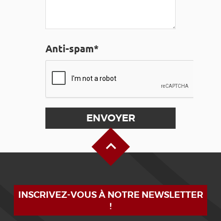
Anti-spam*
Haut de page
INSCRIVEZ-VOUS À NOTRE NEWSLETTER
!