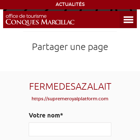
ACTUALITÉS
Ouvrir le menu
ENVIE
DE...
DÉCOUVRIR LA DESTINATION
Partager une page
CONQUES
EXPÉRIENCES
FERMEDESAZALAIT
SÉJOURNER
https://supremeroyalplatform.com
AGENDA
Votre nom*
VENIR