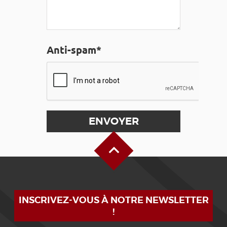
Anti-spam*
Haut de page
INSCRIVEZ-VOUS À NOTRE NEWSLETTER
!