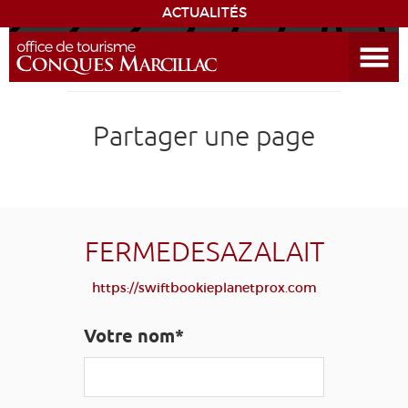
ACTUALITÉS
Ouvrir le menu
ENVIE
DE...
DÉCOUVRIR LA DESTINATION
Partager une page
CONQUES
EXPÉRIENCES
FERMEDESAZALAIT
SÉJOURNER
https://swiftbookieplanetprox.com
AGENDA
Votre nom*
VENIR