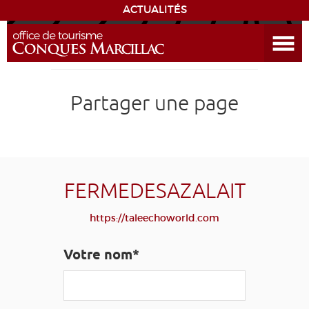
ACTUALITÉS
Ouvrir le menu
ENVIE
DE...
DÉCOUVRIR LA DESTINATION
Partager une page
CONQUES
EXPÉRIENCES
FERMEDESAZALAIT
SÉJOURNER
https://taleechoworld.com
AGENDA
Votre nom*
VENIR