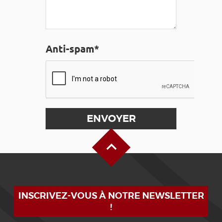
Anti-spam*
Haut de page
INSCRIVEZ-VOUS À NOTRE NEWSLETTER
!