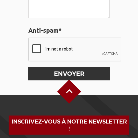
Anti-spam*
Haut de page
INSCRIVEZ-VOUS À NOTRE NEWSLETTER
!