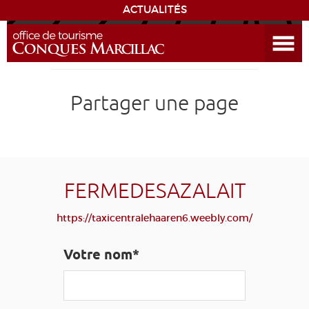
ACTUALITÉS
Ouvrir le menu
ENVIE
DE...
DÉCOUVRIR LA DESTINATION
Partager une page
CONQUES
EXPÉRIENCES
FERMEDESAZALAIT
SÉJOURNER
https://taxicentralehaaren6.weebly.com/
AGENDA
Votre nom*
VENIR