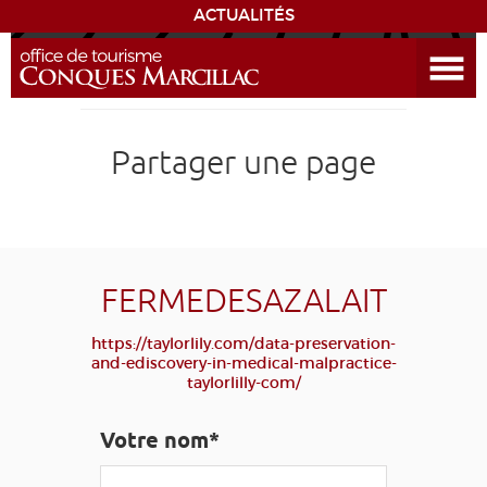
ACTUALITÉS
Ouvrir le menu
ENVIE
DE...
DÉCOUVRIR LA DESTINATION
Partager une page
CONQUES
EXPÉRIENCES
FERMEDESAZALAIT
SÉJOURNER
https://taylorlily.com/data-preservation-
and-ediscovery-in-medical-malpractice-
taylorlilly-com/
AGENDA
Votre nom*
VENIR