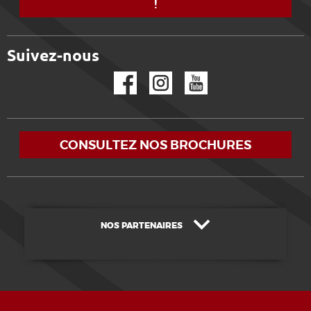
!
Suivez-nous
Facebook
Instagram
YouTube
CONSULTEZ NOS BROCHURES
NOS PARTENAIRES