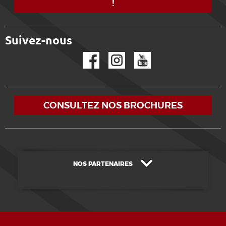
!
Suivez-nous
Facebook
Instagram
YouTube
CONSULTEZ NOS BROCHURES
NOS PARTENAIRES