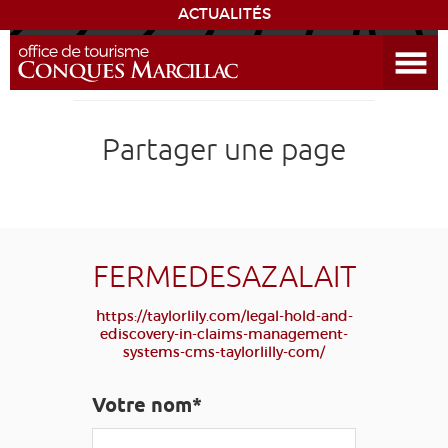
ACTUALITÉS
Ouvrir le menu
ENVIE
DE...
DÉCOUVRIR LA DESTINATION
Partager une page
CONQUES
EXPÉRIENCES
FERMEDESAZALAIT
SÉJOURNER
https://taylorlily.com/legal-hold-and-
ediscovery-in-claims-management-
systems-cms-taylorlilly-com/
AGENDA
Votre nom*
VENIR