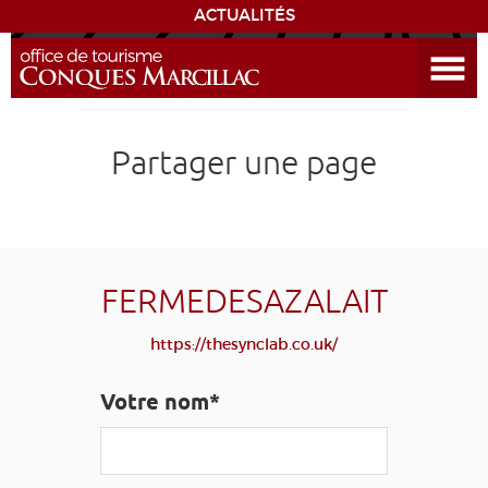
ACTUALITÉS
Ouvrir le menu
ENVIE
DE...
DÉCOUVRIR LA DESTINATION
Partager une page
CONQUES
EXPÉRIENCES
FERMEDESAZALAIT
SÉJOURNER
https://thesynclab.co.uk/
AGENDA
Votre nom*
VENIR