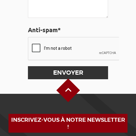
Anti-spam*
Haut de page
INSCRIVEZ-VOUS À NOTRE NEWSLETTER
!