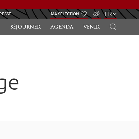
ACCÈS MALVOYANT
FR
RESSE
MA SÉLECTION
RECHERCHER
SÉJOURNER
AGENDA
VENIR
ge