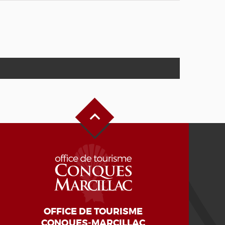
Haut de page
OFFICE DE TOURISME
CONQUES-MARCILLAC