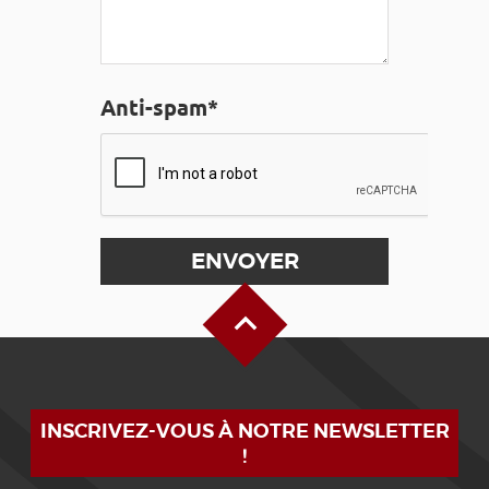
Anti-spam*
Haut de page
INSCRIVEZ-VOUS À NOTRE NEWSLETTER
!