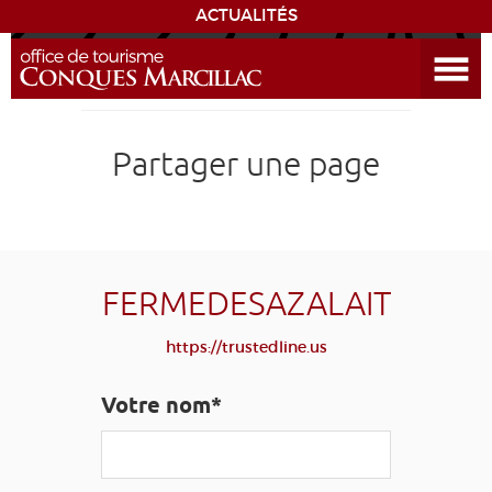
ACTUALITÉS
Ouvrir le menu
ENVIE
DE...
DÉCOUVRIR LA DESTINATION
Partager une page
CONQUES
EXPÉRIENCES
FERMEDESAZALAIT
SÉJOURNER
https://trustedline.us
AGENDA
Votre nom*
VENIR