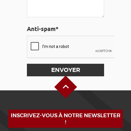
Anti-spam*
Haut de page
INSCRIVEZ-VOUS À NOTRE NEWSLETTER
!