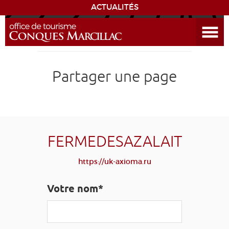
ACTUALITÉS
Ouvrir le menu
ENVIE
DE...
DÉCOUVRIR LA DESTINATION
Partager une page
CONQUES
EXPÉRIENCES
FERMEDESAZALAIT
SÉJOURNER
https://uk-axioma.ru
AGENDA
Votre nom*
VENIR