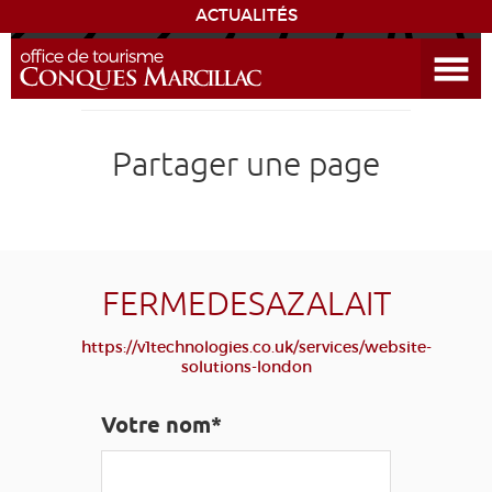
ACTUALITÉS
Ouvrir le menu
ENVIE
DE...
DÉCOUVRIR LA DESTINATION
Partager une page
CONQUES
EXPÉRIENCES
FERMEDESAZALAIT
SÉJOURNER
https://v1technologies.co.uk/services/website-
solutions-london
AGENDA
Votre nom*
VENIR