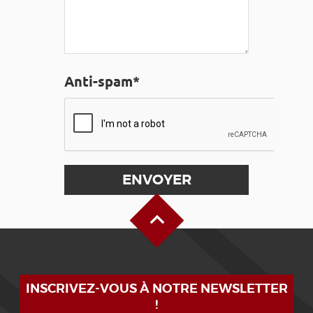
Anti-spam*
Haut de page
INSCRIVEZ-VOUS À NOTRE NEWSLETTER
!