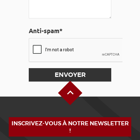
Anti-spam*
Haut de page
INSCRIVEZ-VOUS À NOTRE NEWSLETTER
!