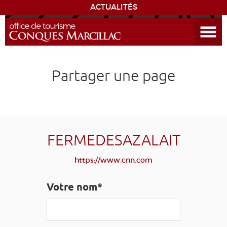
ACTUALITÉS
Ouvrir le menu
ENVIE
DE...
DÉCOUVRIR LA DESTINATION
Partager une page
CONQUES
EXPÉRIENCES
FERMEDESAZALAIT
SÉJOURNER
https://www.cnn.com
AGENDA
Votre nom*
VENIR