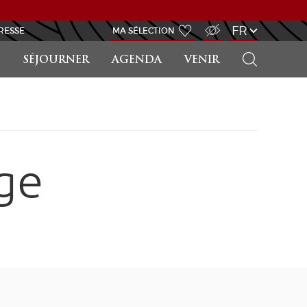
ACCÈS MALVOYANT
FR
RESSE
MA SÉLECTION
RECHERCHER
SÉJOURNER
AGENDA
VENIR
ge