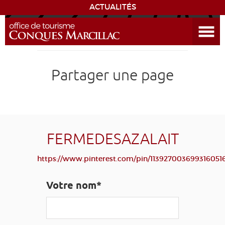
ACTUALITÉS
Ouvrir le menu
ENVIE
DE...
DÉCOUVRIR LA DESTINATION
Partager une page
CONQUES
EXPÉRIENCES
FERMEDESAZALAIT
SÉJOURNER
https://www.pinterest.com/pin/113927003699316051
AGENDA
Votre nom*
VENIR