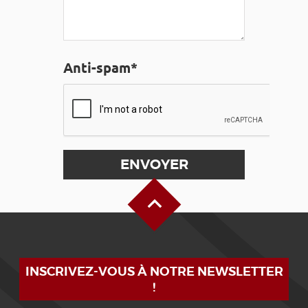
Anti-spam*
Haut de page
INSCRIVEZ-VOUS À NOTRE NEWSLETTER
!