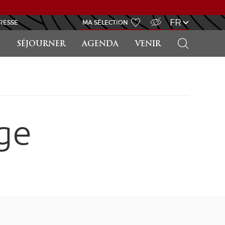
ACCÈS MALVOYANT
FR
RESSE
MA SÉLECTION
RECHERCHER
SÉJOURNER
AGENDA
VENIR
ge