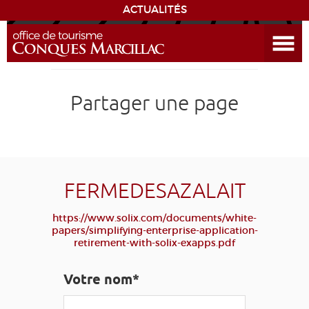
ACTUALITÉS
Ouvrir le menu
ENVIE
DE...
DÉCOUVRIR LA DESTINATION
Partager une page
CONQUES
EXPÉRIENCES
FERMEDESAZALAIT
SÉJOURNER
https://www.solix.com/documents/white-
papers/simplifying-enterprise-application-
retirement-with-solix-exapps.pdf
AGENDA
Votre nom*
VENIR