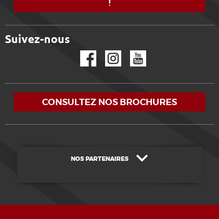
!
Suivez-nous
Facebook
Instagram
YouTube
CONSULTEZ NOS BROCHURES
NOS PARTENAIRES