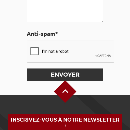
Anti-spam*
Haut de page
INSCRIVEZ-VOUS À NOTRE NEWSLETTER
!