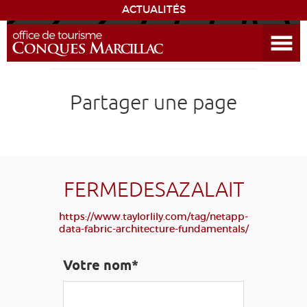
ACTUALITÉS
Ouvrir le menu
ENVIE
DE...
DÉCOUVRIR LA DESTINATION
Partager une page
CONQUES
EXPÉRIENCES
FERMEDESAZALAIT
SÉJOURNER
https://www.taylorlily.com/tag/netapp-
data-fabric-architecture-fundamentals/
AGENDA
Votre nom*
VENIR