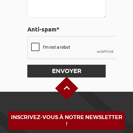
Anti-spam*
Haut de page
INSCRIVEZ-VOUS À NOTRE NEWSLETTER
!