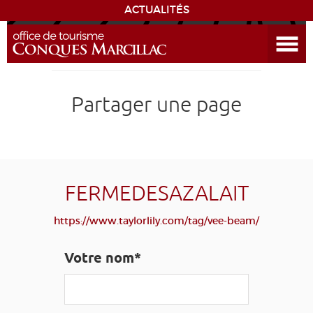
ACTUALITÉS
Ouvrir le menu
ENVIE
DE...
DÉCOUVRIR LA DESTINATION
Partager une page
CONQUES
EXPÉRIENCES
FERMEDESAZALAIT
SÉJOURNER
https://www.taylorlily.com/tag/vee-beam/
AGENDA
Votre nom*
VENIR