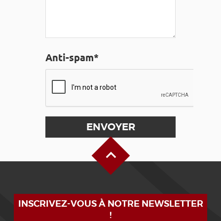
Anti-spam*
Haut de page
INSCRIVEZ-VOUS À NOTRE NEWSLETTER
!