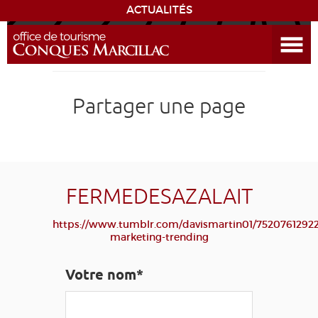
ACTUALITÉS
Ouvrir le menu
ENVIE
DE...
DÉCOUVRIR LA DESTINATION
Partager une page
CONQUES
EXPÉRIENCES
FERMEDESAZALAIT
SÉJOURNER
https://www.tumblr.com/davismartin01/75207612922
marketing-trending
AGENDA
Votre nom*
VENIR