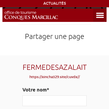
ACTUALITÉS
Ouvrir le menu
ENVIE
DE...
DÉCOUVRIR LA DESTINATION
Partager une page
CONQUES
EXPÉRIENCES
FERMEDESAZALAIT
SÉJOURNER
https://xincha329.site/cuvdx//
AGENDA
Votre nom*
VENIR