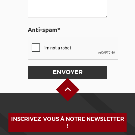
Anti-spam*
Haut de page
INSCRIVEZ-VOUS À NOTRE NEWSLETTER
!