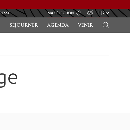
ACCÈS MALVOYANT
FR
RESSE
MA SÉLECTION
RECHERCHER
SÉJOURNER
AGENDA
VENIR
ge