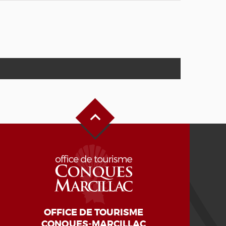
Haut de page
OFFICE DE TOURISME
CONQUES-MARCILLAC