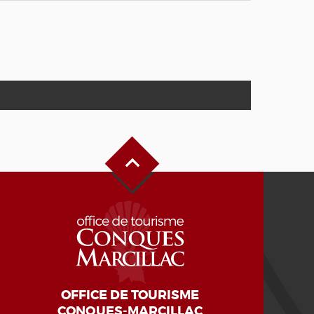
Haut de page
OFFICE DE TOURISME
CONQUES-MARCILLAC