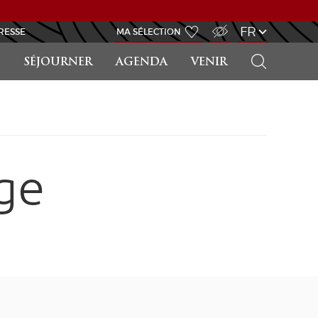
ACCÈS MALVOYANT
FR
RESSE
MA SÉLECTION
RECHERCHER
SÉJOURNER
AGENDA
VENIR
ge