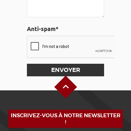
Anti-spam*
Haut de page
INSCRIVEZ-VOUS À NOTRE NEWSLETTER
!