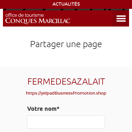
ACTUALITÉS
Ouvrir le menu
ENVIE
DE...
DÉCOUVRIR LA DESTINATION
Partager une page
CONQUES
EXPÉRIENCES
FERMEDESAZALAIT
SÉJOURNER
https://yelpadBusinessPromotion.shop
AGENDA
Votre nom*
VENIR