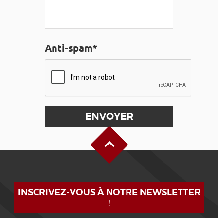
Anti-spam*
Haut de page
INSCRIVEZ-VOUS À NOTRE NEWSLETTER
!