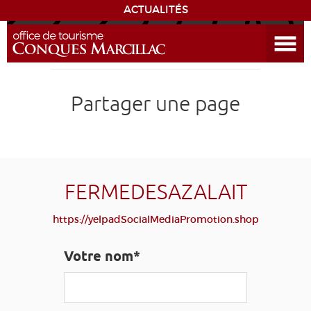
ACTUALITÉS
Ouvrir le menu
ENVIE
DE...
DÉCOUVRIR LA DESTINATION
Partager une page
CONQUES
EXPÉRIENCES
FERMEDESAZALAIT
SÉJOURNER
https://yelpadSocialMediaPromotion.shop
AGENDA
Votre nom*
VENIR