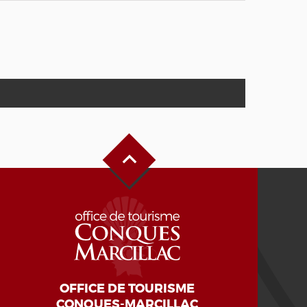
Haut de page
OFFICE DE TOURISME
CONQUES-MARCILLAC