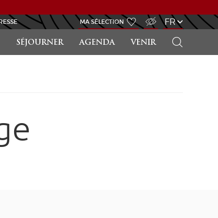
ACCÈS MALVOYANT
FR
RESSE
MA SÉLECTION
RECHERCHER
SÉJOURNER
AGENDA
VENIR
ge